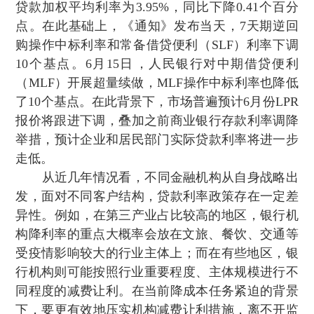
贷款加权平均利率为3.95%，同比下降0.41个百分
点 。在此基础上 ，《通知》发布当天 ，7天期逆回
购操作中标利率和常备借贷便利（SLF）利率下调
10个基点。6月15日，人民银行对中期借贷便利
（MLF）开展超量续做，MLF操作中标利率也降低
了10个基点。在此背景下 ，市场普遍预计6月份LPR
报价将跟进下调，叠加之前商业银行存款利率调降
举措，预计企业和居民部门实际贷款利率将进一步
走低。
从近几年情况看，不同金融机构从自身战略出
发，面对不同客户结构，贷款利率政策存在一定差
异性 。例如，在第三产业占比较高的地区，银行机
构降利率的重点大概率会放在文旅、餐饮、交通等
受疫情影响较大的行业主体上；而在有些地区 ，银
行机构则可能按照行业重要程度 、主体规模进行不
同程度的减费让利 。在当前降成本任务紧迫的背景
下 ，要更有效地压实机构减费让利措施 ，离不开监