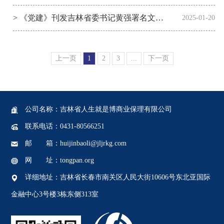
> 《党建》刊发吉林省委书记黄强署名文章：凝心聚力推动改革行稳致远 奋力开创吉林高质量发展崭新局面
2025-01-20
上一页
1
2
3
...
下一页
公司名称 ：吉林省人生就是博商业保理有限公司
联系电话：0431-80566251
邮 箱：huijinbaoli@jljrkg.com
网 址：tongpan.org
详细地址：吉林省长春市南关区人民大街10606号东北亚国际
金融中心3号楼3栋东侧313室